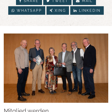
SHARE
TWEET
MAIL
WHATSAPP
XING
LINKEDIN
Mitglied werden