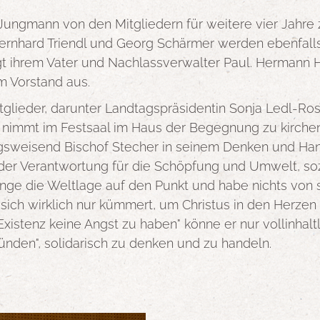
Jungmann von den Mitgliedern für weitere vier Jahr
Bernhard Triendl und Georg Schärmer werden ebenfalls 
lgt ihrem Vater und Nachlassverwalter Paul. Hermann 
m Vorstand aus.
tglieder, darunter Landtagspräsidentin Sonja Ledl-
r nimmt im Festsaal im Haus der Begegnung zu kirche
ungsweisend Bischof Stecher in seinem Denken und Ha
er Verantwortung für die Schöpfung und Umwelt, sozi
nge die Weltlage auf den Punkt und habe nichts von sei
 sich wirklich nur kümmert, um Christus in den Herze
 Existenz keine Angst zu haben" könne er nur vollinhal
nden", solidarisch zu denken und zu handeln.