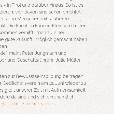
 - in Tirol und darüber hinaus. So ist es
eren, vier davon sind schon errichtet.
 über 7000 Menschen mit sauberem
kt. Die Familien können Kleintiere halten,
ommen verhilft ihnen zu einer
ne gute Zukunft." Möglich gemacht haben
ben.
unde", meint Peter Jungmann und
er und Geschäftsführerin Julia Müller
hten zur Bewusstseinsbildung beitragen
r Gedächtnisverein am 12. Juni wieder zu
losigkeit unserer Zeit mit Aufmerksamkeit
ere da sind und sich ehrenamtlich
ce@bischof-stecher-verein.at
.