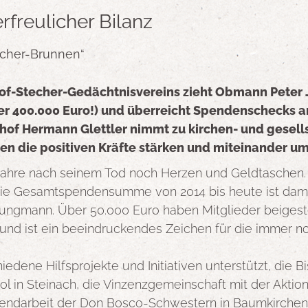
freulicher Bilanz
echer-Brunnen“
f-Stecher-Gedächtnisvereins zieht Obmann Peter 
400.000 Euro!) und überreicht Spendenschecks an 
hof Hermann Glettler nimmt zu kirchen- und gesells
en die positiven Kräfte stärken und miteinander um
Jahre nach seinem Tod noch Herzen und Geldtaschen. „
ie Gesamtspendensumme von 2014 bis heute ist dami
ungmann. Über 50.000 Euro haben Mitglieder beigest
n und ist ein beeindruckendes Zeichen für die immer 
dene Hilfsprojekte und Initiativen unterstützt, die
ol in Steinach, die Vinzenzgemeinschaft mit der Aktion
endarbeit der Don Bosco-Schwestern in Baumkirchen un