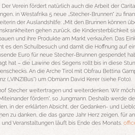
Der Verein fördert natürlich auch die Arbeit der Caritas
gen, in Westafrika 5 neue „Stecher-Brunnen" zu finanzi
 Leiterin der Auslandshilfe: „Mit den Brunnen können
nskrankheiten gehen zurück, die Kindersterblichkeit sin
auen und ihre Produkte am Markt verkaufen. Das Eink
ht es den Schulbesuch und damit die Hoffnung auf ei
ausende Euro für neue Stecher-Brunnen gespendet ha
sagt hat – die Lawine des Segens rollt bis in diese St
nschecks. An die Arche Tirol mit Obfrau Bettina Gamp
nz („VINZIBus") um Obmann David Kerer (siehe Foto).
hof Stecher weitertragen und weiterdenken. Wir möc
 Miteinander fördern", so Jungmann. Deshalb werde de
laden, in der erklärten Absicht, der Gedanken- und Lieb
 zu danken, die das ganze Jahr Herz zeigen, für and
n und Veranstaltungen läuft bis Ende des Monats.
offi