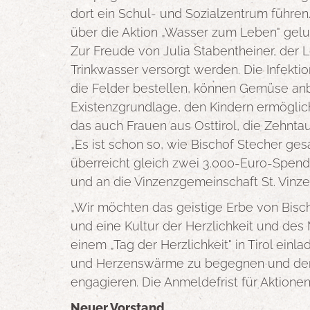
dort ein Schul- und Sozialzentrum führen. 
über die Aktion „Wasser zum Leben" gelun
Zur Freude von Julia Stabentheiner, der
Trinkwasser versorgt werden. Die Infektio
die Felder bestellen, können Gemüse anb
Existenzgrundlage, den Kindern ermöglic
das auch Frauen aus Osttirol, die Zehnt
„Es ist schon so, wie Bischof Stecher ge
überreicht gleich zwei 3.000-Euro-Spende
und an die Vinzenzgemeinschaft St. Vinze
„Wir möchten das geistige Erbe von Bisc
und eine Kultur der Herzlichkeit und des
einem „Tag der Herzlichkeit" in Tirol ein
und Herzenswärme zu begegnen und denen
engagieren. Die Anmeldefrist für Aktione
Neuer Vorstand