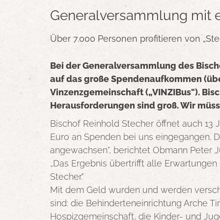
Generalversammlung mit er
Über 7.000 Personen profitieren von „St
Bei der Generalversammlung des Bischo
auf das große Spendenaufkommen (über 
Vinzenzgemeinschaft („VINZIBus"). Bisc
Herausforderungen sind groß. Wir müss
Bischof Reinhold Stecher öffnet auch 13 
Euro an Spenden bei uns eingegangen. D
angewachsen", berichtet Obmann Peter J
„Das Ergebnis übertrifft alle Erwartunge
Stecher."
Mit dem Geld wurden und werden verschie
sind: die Behinderteneinrichtung Arche Tir
Hospizgemeinschaft, die Kinder- und Jug