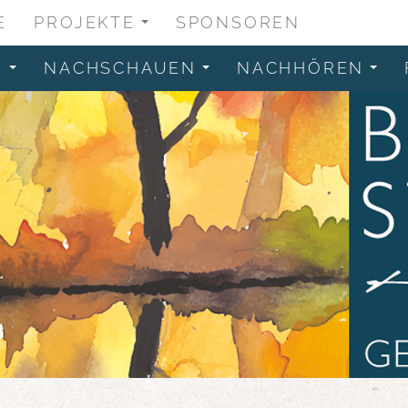
E
PROJEKTE
SPONSOREN
...
N
NACHSCHAUEN
NACHHÖREN
...
...
...