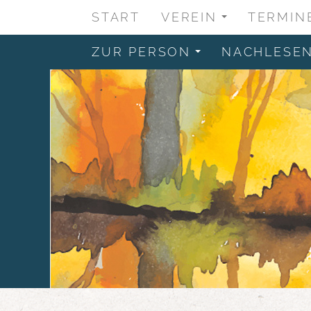
START
VEREIN
TERMIN
...
ZUR PERSON
NACHLESE
...